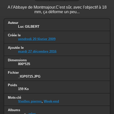
A l'Abbaye de Montmajour.C'est sûr, avec l'objectif à 18
mm, ça déforme un peu...
Auteur
Luc GILBERT
Créée le
vendredi 20 février 2009
Ajoutée le
mardi 27 décembre 2016
Dimensions
800*535
Fichier
_IGP0715.JPG
Poids
159 Ko
Mots-clé
Vieilles pierres
,
Week-end
Albums
arles