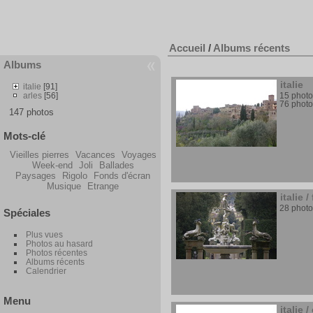
Accueil
/
Albums récents
Albums
italie
italie
[91]
arles
[56]
15 photo
76 photo
147 photos
Mots-clé
Vieilles pierres
Vacances
Voyages
Week-end
Joli
Ballades
Paysages
Rigolo
Fonds d'écran
Musique
Etrange
italie
/
28 photo
Spéciales
Plus vues
Photos au hasard
Photos récentes
Albums récents
Calendrier
Menu
italie
/