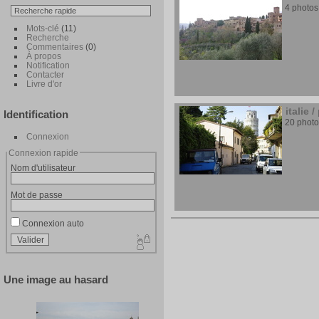
4 photos
Mots-clé
(11)
Recherche
Commentaires
(0)
À propos
Notification
Contacter
Livre d'or
italie
/
Identification
20 photo
Connexion
Connexion rapide
Nom d'utilisateur
Mot de passe
Connexion auto
Une image au hasard