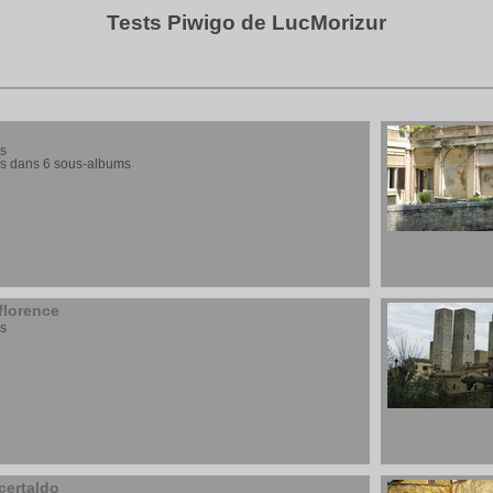
Tests Piwigo de LucMorizur
s
s dans 6 sous-albums
florence
s
certaldo