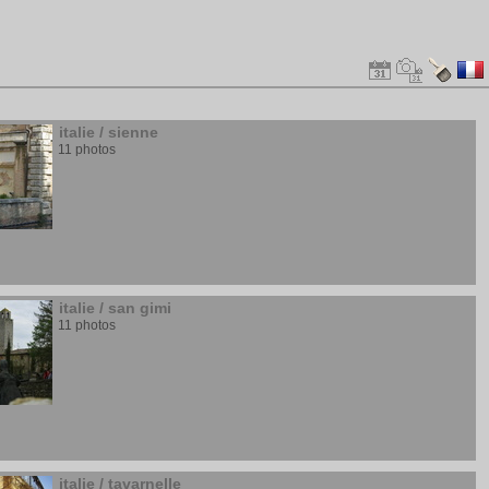
italie
/
sienne
11 photos
italie
/
san gimi
11 photos
italie
/
tavarnelle