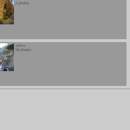
2 photos
arles
56 photos