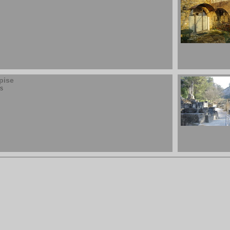
pise
s